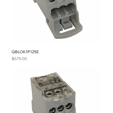
QBLOK1P125E
Precio
$675.00