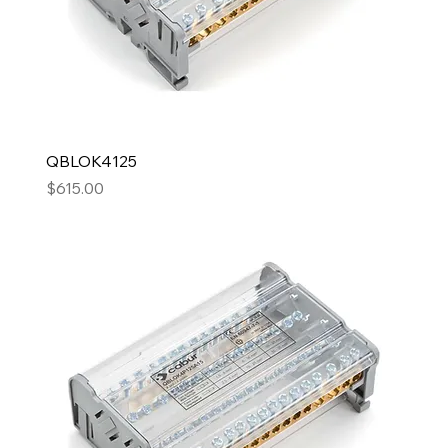
QBLOK4125
Precio
$615.00