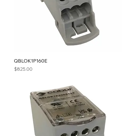
QBLOK1P160E
Precio
$825.00