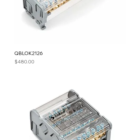
QBLOK2126
Precio
$480.00