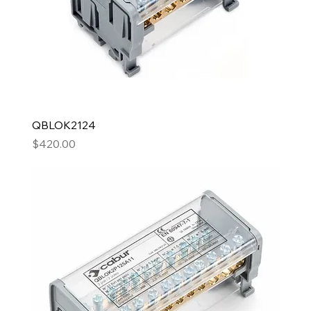
QBLOK2124
Precio
$420.00