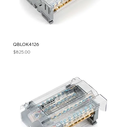
QBLOK4126
Precio
$825.00