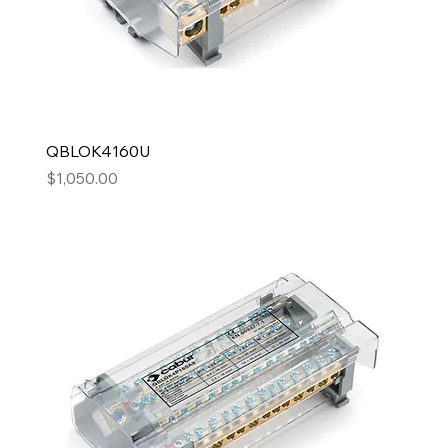
QBLOK4160U
Precio
$1,050.00