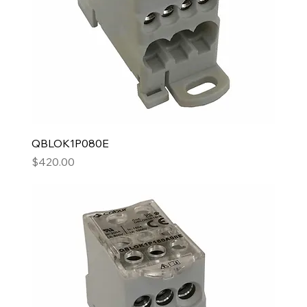
QBLOK1P080E
Precio
$420.00