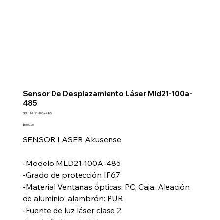
Sensor De Desplazamiento Láser Mld21-100a-
485
SKU
SKU:
Mld21-100a-485
Mld21-
100a-
Precio
$5,000.00
485
SENSOR LASER Akusense
-Modelo MLD21-100A-485
-Grado de protección IP67
-Material Ventanas ópticas: PC; Caja: Aleación
de aluminio; alambrón: PUR
-Fuente de luz láser clase 2