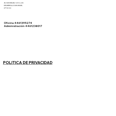
AV. SAN MIGUEL 1204, LOC
DESARROLLO SAN ANGEL
CP 76140
Oficina 4461395274
Administración 4461238017
POLITICA DE PRIVACIDAD