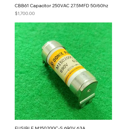
CBB61 Capacitor 250VAC 27.5MFD 50/60hz
Precio
$1,700.00
FUSIBLE M150200C-S 690V 63A