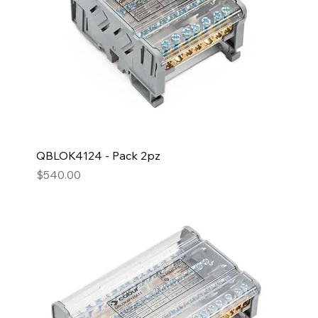
QBLOK4124 - Pack 2pz
Precio
$540.00