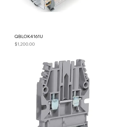
QBLOK4161U
Precio
$1,200.00