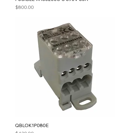
Precio
$800.00
QBLOK1P080E