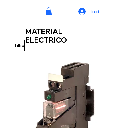
Iniciar sesión
MATERIAL
ELECTRICO
Filtro
No tenemos productos
para mostrar en este
momento.