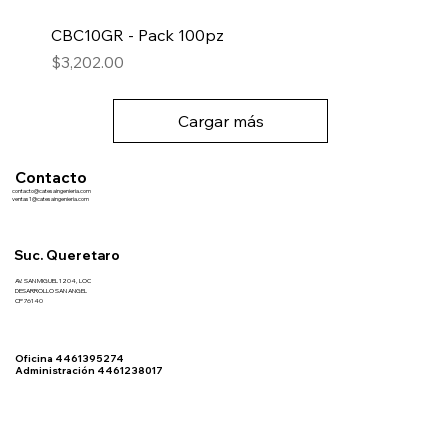
CBC10GR - Pack 100pz
Precio
$3,202.00
Cargar más
Contacto
contacto@catesaingenieria.com
ventas1@catesaingenieria.com
Suc. Queretaro
AV. SAN MIGUEL 1204, LOC
DESARROLLO SAN ANGEL
CP 76140
Oficina 4461395274
Administración 4461238017