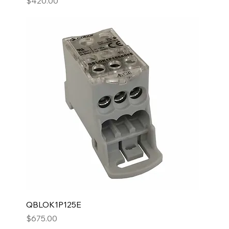
Precio
$420.00
QBLOK1P125E
Precio
$675.00