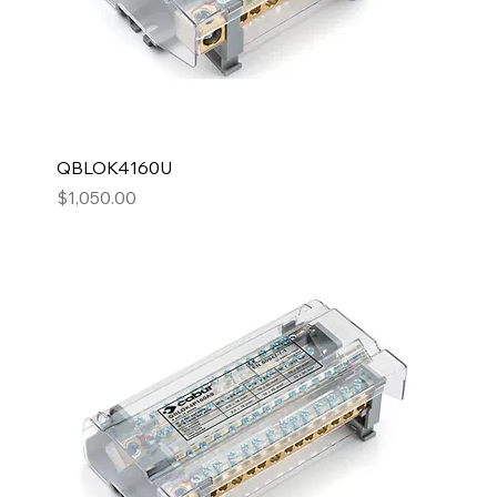
QBLOK4160U
Precio
$1,050.00