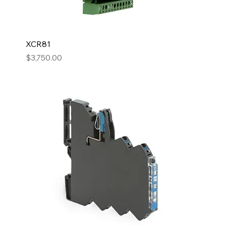
XCR81
Precio
$3,750.00