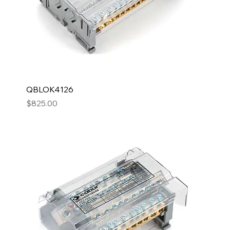
QBLOK4126
Precio
$825.00