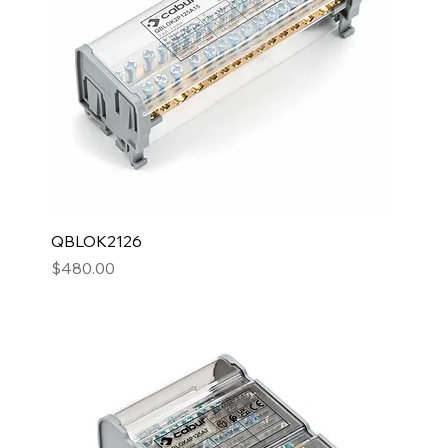
QBLOK2126
Precio
$480.00