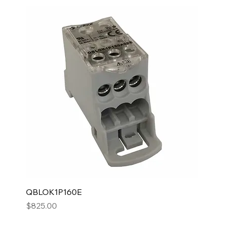
QBLOK1P160E
Precio
$825.00