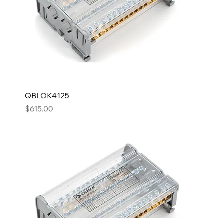
QBLOK4125
Precio
$615.00