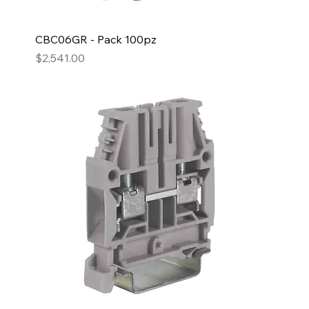
CBC06GR - Pack 100pz
Precio
$2,541.00