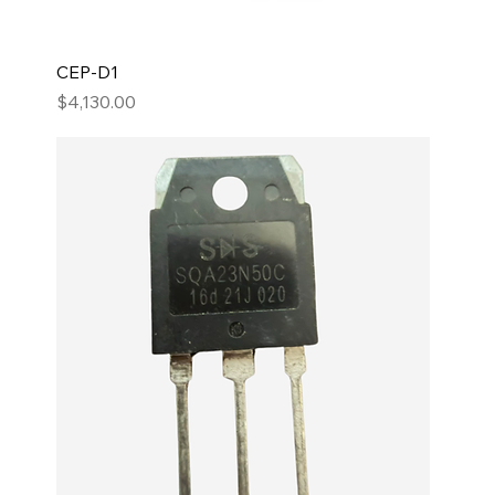
CEP-D1
Precio
$4,130.00