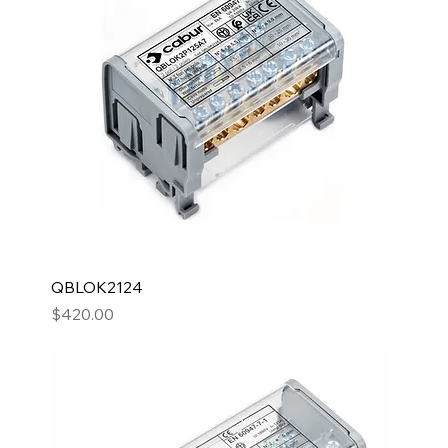
QBLOK2124
Precio
$420.00