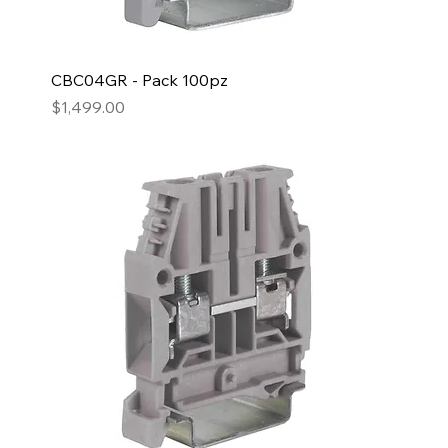
CBC04GR - Pack 100pz
Precio
$1,499.00