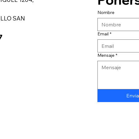
Nombre
LLO SAN
Email
*
7
Mensaje
*
Envia