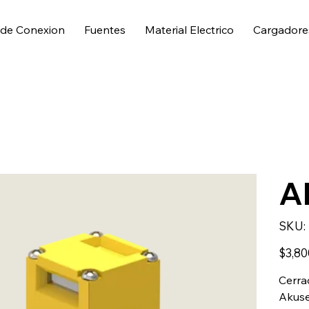
 de Conexion
Fuentes
Material Electrico
Cargadore
A
SKU:
Precio
$3,80
Cerra
Akus