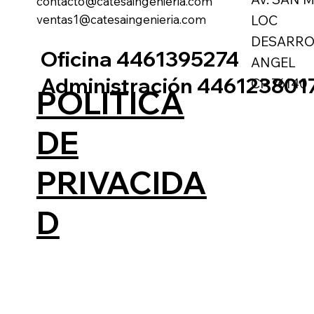
contacto@catesaingenieria.com
ventas1@catesaingenieria.com
LOC
DESARRO
Oficina 4461395274
ANGEL
Administración 446123801
CP 76140
POLITICA
DE
PRIVACIDA
D