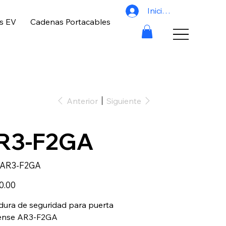
Iniciar sesión
s EV
Cadenas Portacables
Anterior
Siguiente
R3-F2GA
SKU
AR3-F2GA
AR3-
F2GA
0.00
dura de seguridad para puerta
ense AR3-F2GA