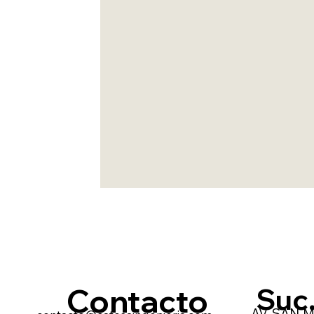
Contacto
Suc
AV. SAN M