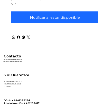
Agotado
Notificar al estar disponible
Contacto
contacto@catesaingenieria.com
ventas1@catesaingenieria.com
Suc. Queretaro
AV. SAN MIGUEL 1204, LOC
DESARROLLO SAN ANGEL
CP 76140
Oficina 4461395274
Administración 4461238017