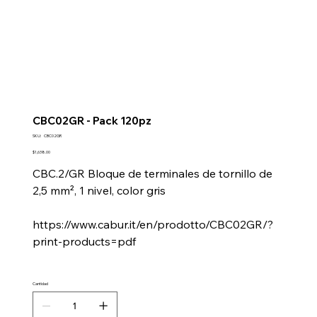
CBC02GR - Pack 120pz
SKU
SKU:
CBC02GR
CBC02GR
Precio
$1,638.00
CBC.2/GR Bloque de terminales de tornillo de
2,5 mm², 1 nivel, color gris
https://www.cabur.it/en/prodotto/CBC02GR/?
print-products=pdf
Cantidad