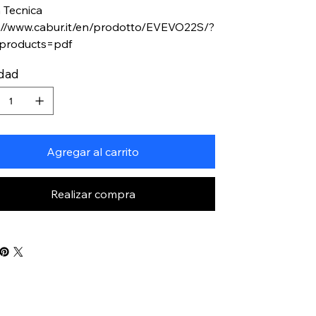
 Tecnica
://www.cabur.it/en/prodotto/EVEVO22S/?
-products=pdf
idad
Agregar al carrito
Realizar compra