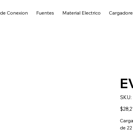
 de Conexion
Fuentes
Material Electrico
Cargadore
E
SKU:
Precio
$28,2
Carga
de 22