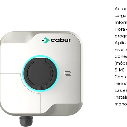
Autor
carga
Infor
Hora d
prog
Aplic
nivel
Conec
(móde
SIM)
Conta
inicio
Las e
insta
monof