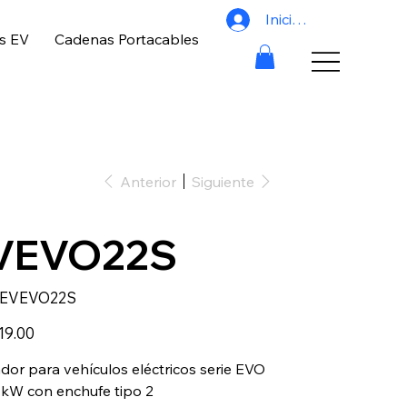
Iniciar sesión
s EV
Cadenas Portacables
Anterior
Siguiente
VEVO22S
SKU
EVEVO22S
EVEVO22S
19.00
dor para vehículos eléctricos serie EVO
 kW con enchufe tipo 2