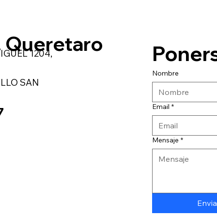
. Queretaro
Poners
IGUEL 1204,
Nombre
LLO SAN
Email
*
7
Mensaje
*
Envia