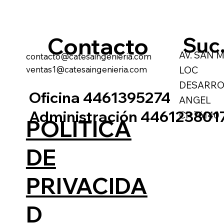
Contacto
Suc
AV. SAN M
contacto@catesaingenieria.com
ventas1@catesaingenieria.com
LOC
DESARRO
Oficina 4461395274
ANGEL
Administración 446123801
CP 76140
POLITICA
DE
PRIVACIDA
D