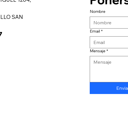
Nombre
LLO SAN
Email
*
7
Mensaje
*
Envia