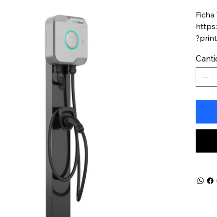
Ficha
https
?prin
Cant