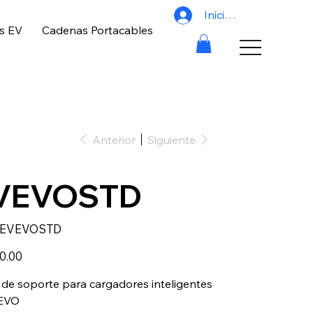
Iniciar sesión
s EV
Cadenas Portacables
Anterior
Siguiente
VEVOSTD
SKU
EVEVOSTD
EVEVOSTD
0.00
 de soporte para cargadores inteligentes
 EVO