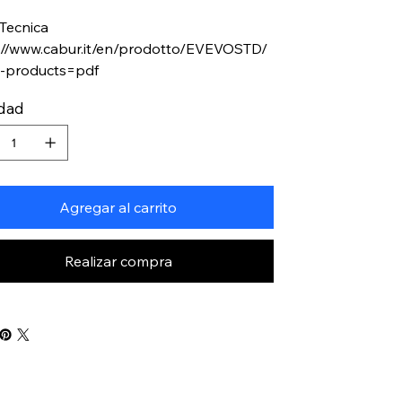
 Tecnica
://www.cabur.it/en/prodotto/EVEVOSTD/
t-products=pdf
idad
Agregar al carrito
Realizar compra