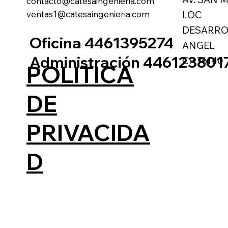
contacto@catesaingenieria.com
ventas1@catesaingenieria.com
LOC
DESARRO
Oficina 4461395274
ANGEL
Administración 446123801
CP 76140
POLITICA
DE
PRIVACIDA
D