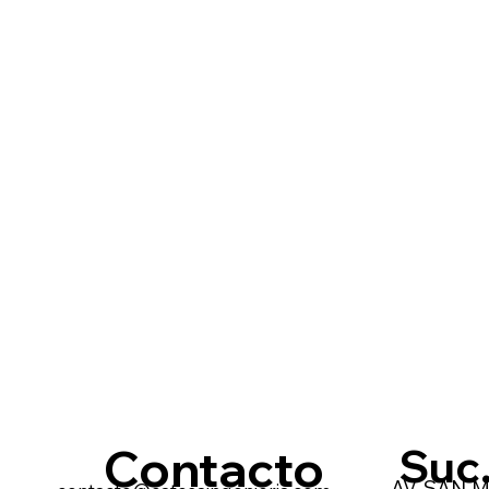
Contacto
Suc
AV. SAN M