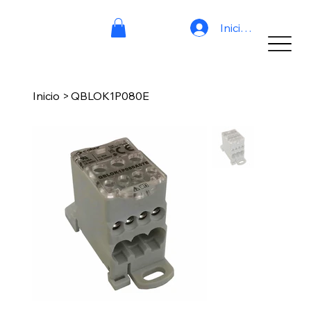
Iniciar sesión
Inicio
>
QBLOK1P080E