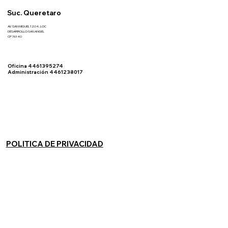
Suc. Queretaro
AV. SAN MIGUEL 1204, LOC
DESARROLLO SAN ANGEL
CP 76140
Oficina 4461395274
Administración 4461238017
POLITICA DE PRIVACIDAD