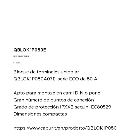
QBLOK1P080E
SKU
SKU:
QBLOK1P080E
QBLOK1P080E
Precio
$420.00
Bloque de terminales unipolar
QBLOK1P080A07E, serie ECO de 80 A
Apto para montaje en carril DIN o panel
Gran número de puntos de conexión
Grado de protección IPXXB según IEC60529
Dimensiones compactas
https://www.cabur.it/en/prodotto/QBLOK1P080