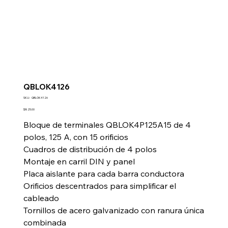
QBLOK4126
SKU
SKU:
QBLOK4126
QBLOK4126
Precio
$825.00
Bloque de terminales QBLOK4P125A15 de 4
polos, 125 A, con 15 orificios
Cuadros de distribución de 4 polos
Montaje en carril DIN y panel
Placa aislante para cada barra conductora
Orificios descentrados para simplificar el
cableado
Tornillos de acero galvanizado con ranura única
combinada