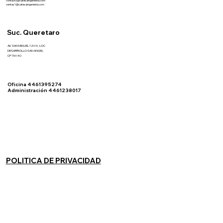
contacto@catesaingenieria.com
ventas1@catesaingenieria.com
Suc. Queretaro
AV. SAN MIGUEL 1204, LOC
DESARROLLO SAN ANGEL
CP 76140
Oficina 4461395274
Administración 4461238017
POLITICA DE PRIVACIDAD