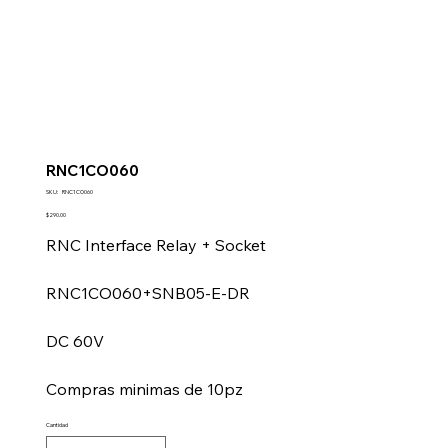
RNC1CO060
SKU
SKU:
RNC1CO060
RNC1CO060
Precio
$290.00
RNC Interface Relay + Socket
RNC1CO060+SNB05-E-DR
DC 60V
Compras minimas de 10pz
Cantidad