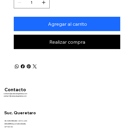
Agregar al carrito
Realizar compra
Contacto
contacto@catesaingenieria.com
ventas1@catesaingenieria.com
Suc. Queretaro
AV. SAN MIGUEL 1204, LOC
DESARROLLO SAN ANGEL
CP 76140