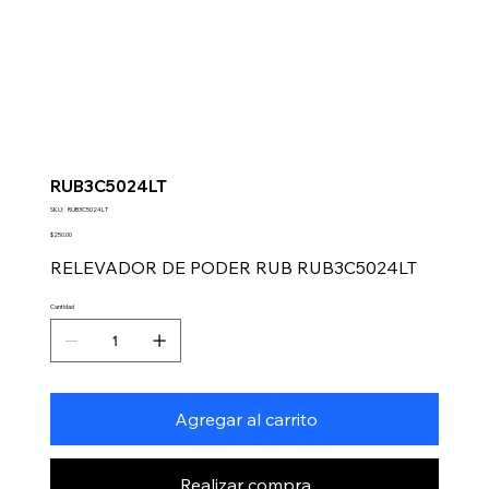
RUB3C5024LT
SKU
SKU:
RUB3C5024LT
RUB3C5024LT
Precio
$250.00
RELEVADOR DE PODER RUB RUB3C5024LT
Cantidad
Agregar al carrito
Realizar compra