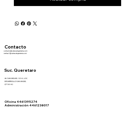
Contacto
contacto@catesaingenieria.com
ventas1@catesaingenieria.com
Suc. Queretaro
AV. SAN MIGUEL 1204, LOC
DESARROLLO SAN ANGEL
CP 76140
Oficina 4461395274
Administración 4461238017