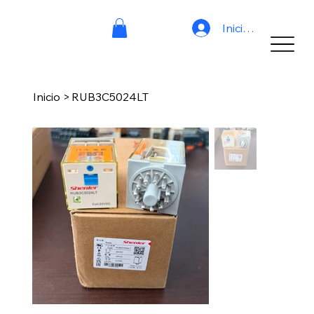
Iniciar sesión
Inicio
>
RUB3C5024LT