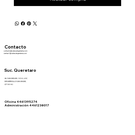
Contacto
contacto@catesaingenieria.com
ventas1@catesaingenieria.com
Suc. Queretaro
AV. SAN MIGUEL 1204, LOC
DESARROLLO SAN ANGEL
CP 76140
Oficina 4461395274
Administración 4461238017