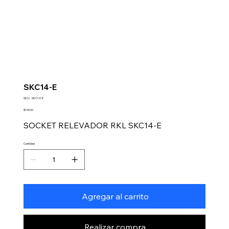
SKC14-E
SKU
SKU:
SKC14-E
SKC14-
E
Precio
$105.00
SOCKET RELEVADOR RKL SKC14-E
Cantidad
Agregar al carrito
Realizar compra