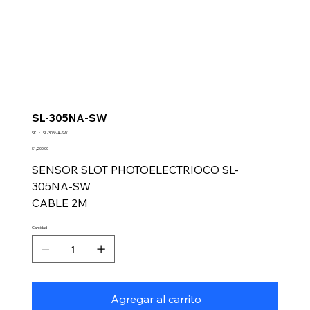
SL-305NA-SW
SKU
SKU:
SL-305NA-SW
SL-
305NA-
Precio
$1,200.00
SW
SENSOR SLOT PHOTOELECTRIOCO SL-
305NA-SW
CABLE 2M
Cantidad
Agregar al carrito