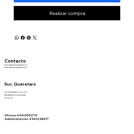
Realizar compra
Contacto
contacto@catesaingenieria.com
ventas1@catesaingenieria.com
Suc. Queretaro
AV. SAN MIGUEL 1204, LOC
DESARROLLO SAN ANGEL
CP 76140
Oficina 4461395274
Administración 4461238017