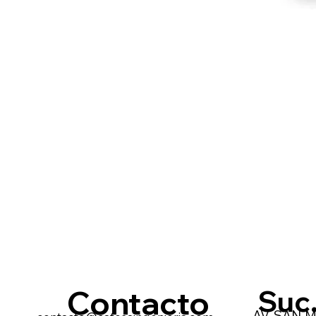
Contacto
Suc
AV. SAN M