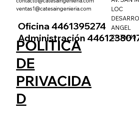
contacto@catesaingenieria.com
ventas1@catesaingenieria.com
LOC
DESARRO
Oficina 4461395274
ANGEL
Administración 446123801
CP 76140
POLITICA
DE
PRIVACIDA
D