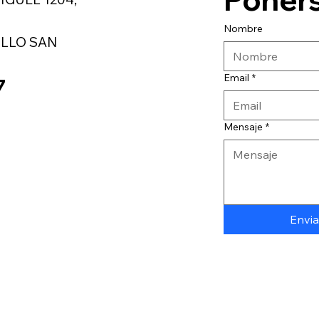
Nombre
LLO SAN
Email
*
7
Mensaje
*
Envia