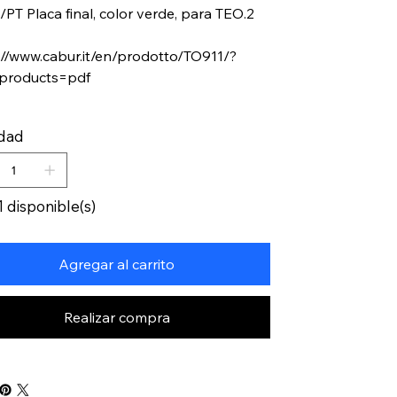
/PT Placa final, color verde, para TEO.2
://www.cabur.it/en/prodotto/TO911/?
-products=pdf
idad
1 disponible(s)
Agregar al carrito
Realizar compra