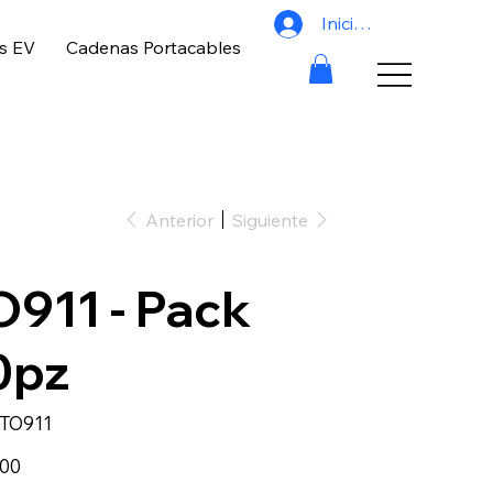
Iniciar sesión
s EV
Cadenas Portacables
Anterior
Siguiente
O911 - Pack
0pz
SKU
TO911
TO911
.00