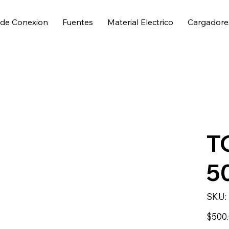
 de Conexion
Fuentes
Material Electrico
Cargadore
T
5
SKU:
Precio
$500