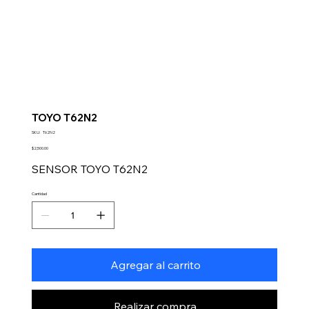
TOYO T62N2
SKU
SKU:
T62N2
T62N2
Precio
$2,500.00
SENSOR TOYO T62N2
Cantidad
Agregar al carrito
Realizar compra