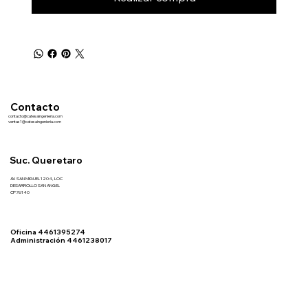
Contacto
contacto@catesaingenieria.com
ventas1@catesaingenieria.com
Suc. Queretaro
AV. SAN MIGUEL 1204, LOC
DESARROLLO SAN ANGEL
CP 76140
Oficina 4461395274
Administración 4461238017