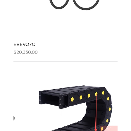
EVEVO7C
Precio
$20,350.00