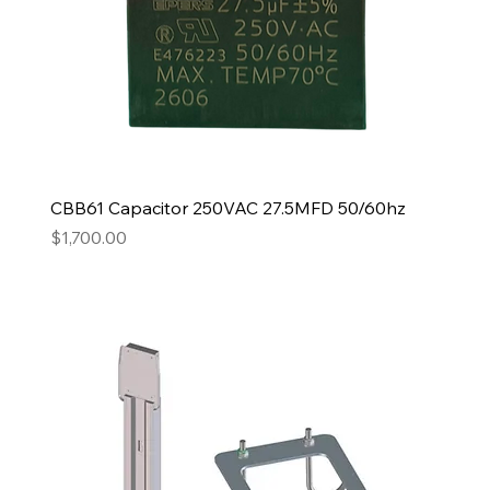
CBB61 Capacitor 250VAC 27.5MFD 50/60hz
Precio
$1,700.00