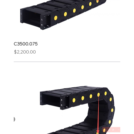
C3500.075
Precio
$2,200.00