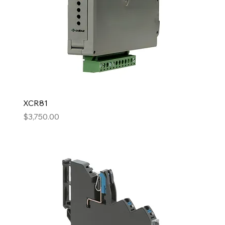
XCR81
Precio
$3,750.00