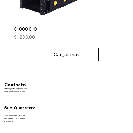
C1000.010
Precio
$1,200.00
Cargar más
Contacto
contacto@catesaingenieria.com
ventas1@catesaingenieria.com
Suc. Queretaro
AV. SAN MIGUEL 1204, LOC
DESARROLLO SAN ANGEL
CP 76140