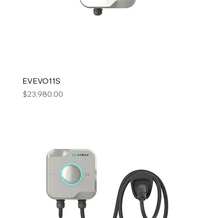
EVEVO11S
Precio
$23,980.00