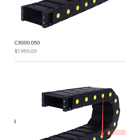
C3000.050
Precio
$1,950.00