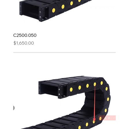
C2500.050
Precio
$1,650.00