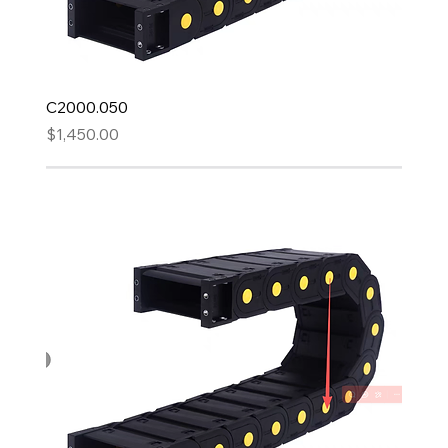
C2000.050
Precio
$1,450.00