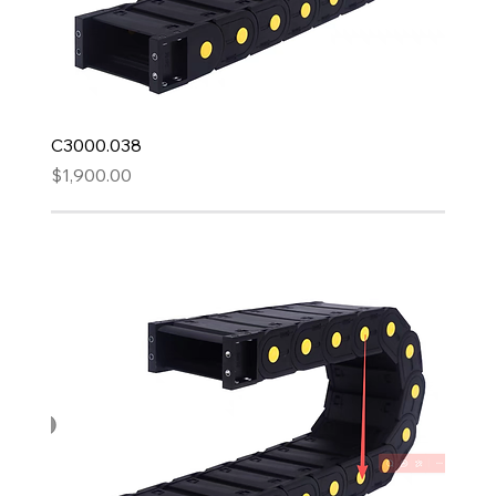
C3000.038
Precio
$1,900.00