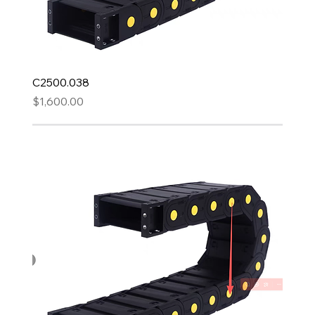
C2500.038
Precio
$1,600.00