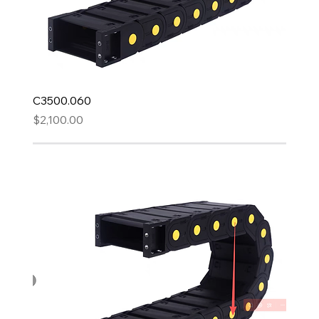
C3500.060
Precio
$2,100.00