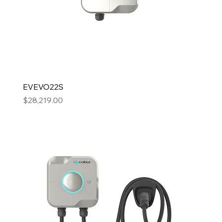
EVEVO22S
Precio
$28,219.00