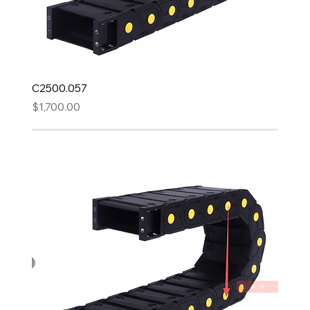
C2500.057
Precio
$1,700.00