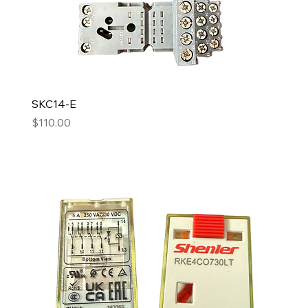
SKC14-E
Precio
$110.00