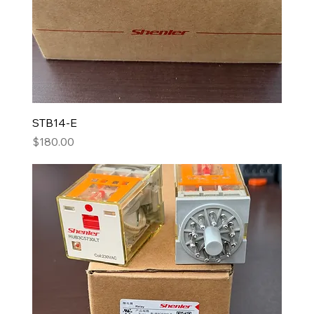
STB14-E
Precio
$180.00