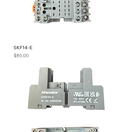
SKF14-E
Precio
$85.00