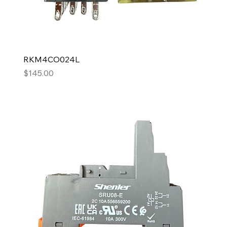
RKM4CO024L
Precio
$145.00