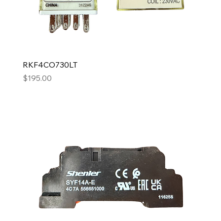
RKF4CO730LT
Precio
$195.00