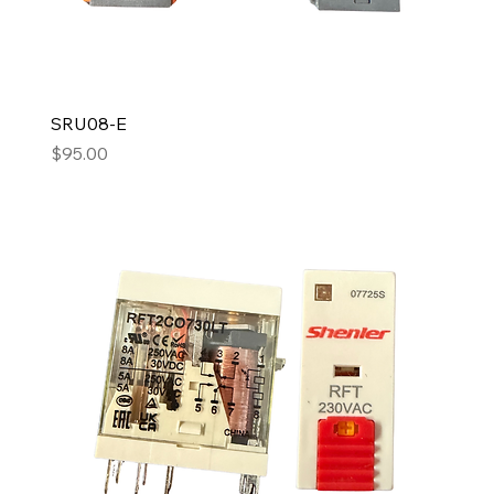
SRU08-E
Precio
$95.00