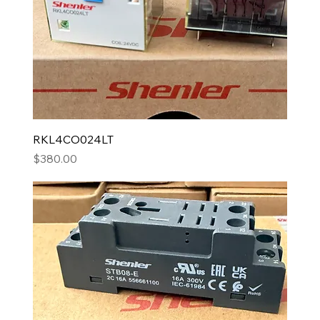
RKL4CO024LT
Precio
$380.00