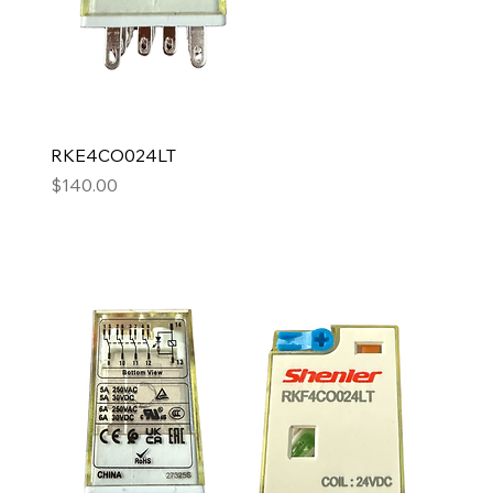
RKE4CO024LT
Precio
$140.00