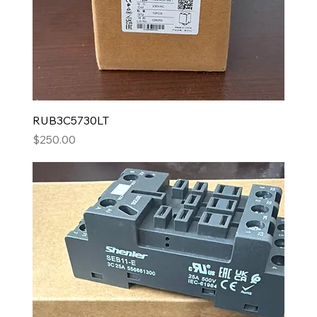
RUB3C5730LT
Precio
$250.00