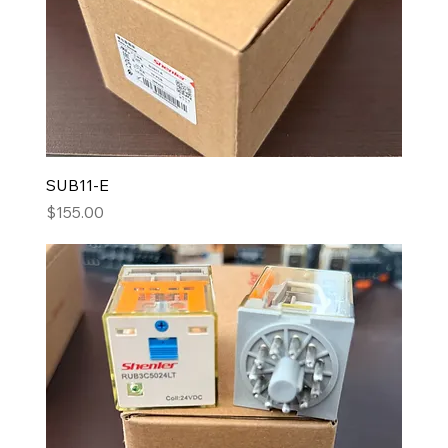
SUB11-E
Precio
$155.00