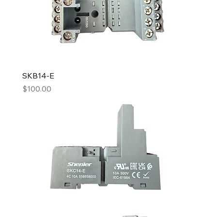
SKB14-E
Precio
$100.00