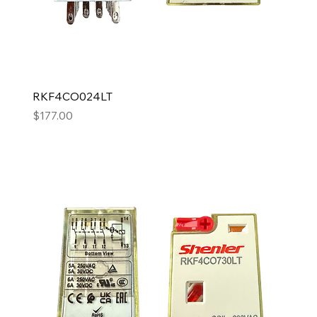
RKF4CO024LT
Precio
$177.00