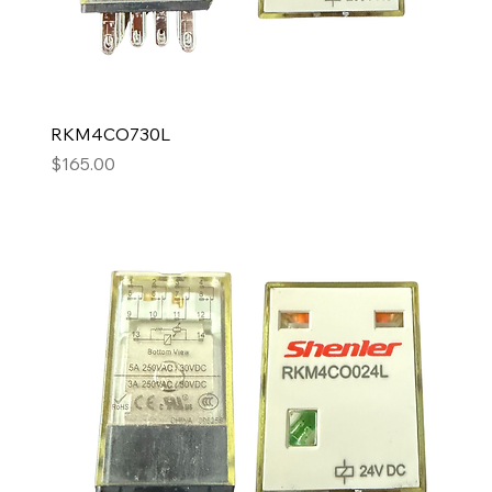
RKM4CO730L
Precio
$165.00