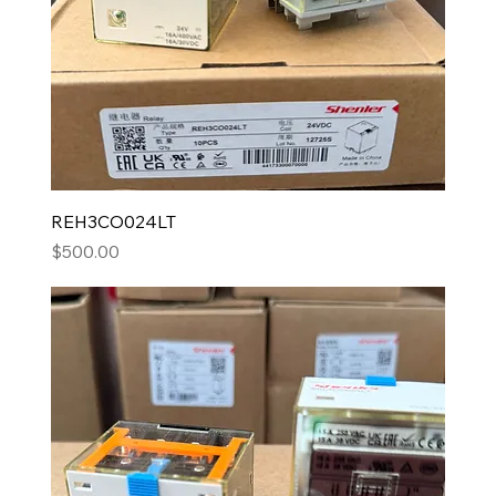
REH3CO024LT
Precio
$500.00