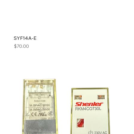
SYF14A-E
Precio
$70.00