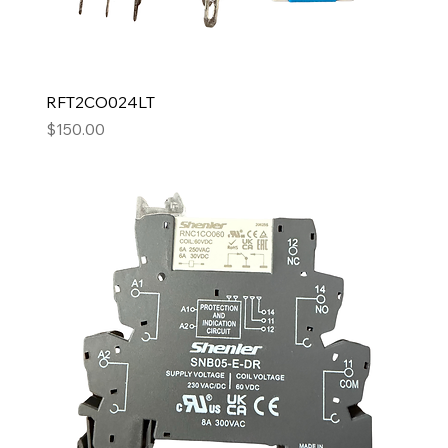
RFT2CO024LT
Precio
$150.00