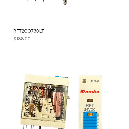
RFT2CO730LT
Precio
$188.00