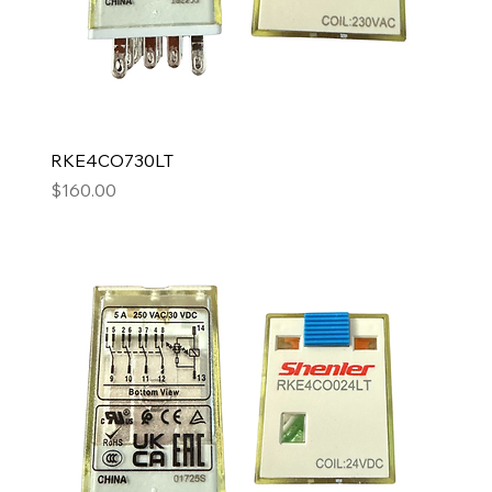
RKE4CO730LT
Precio
$160.00