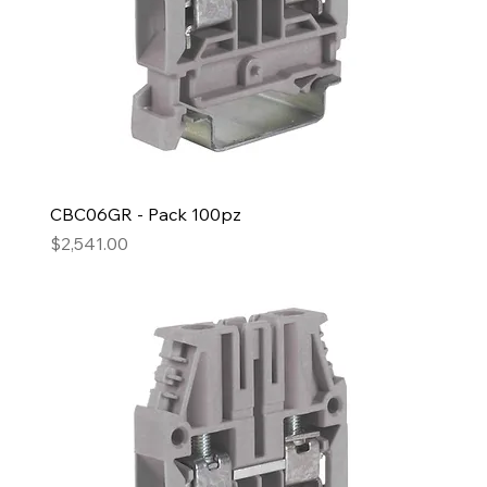
CBC06GR - Pack 100pz
Precio
$2,541.00