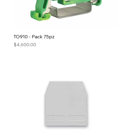
TO910 - Pack 75pz
Precio
$4,600.00