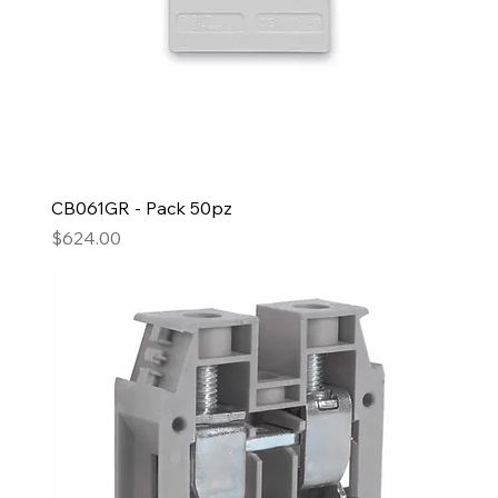
CB061GR - Pack 50pz
Precio
$624.00