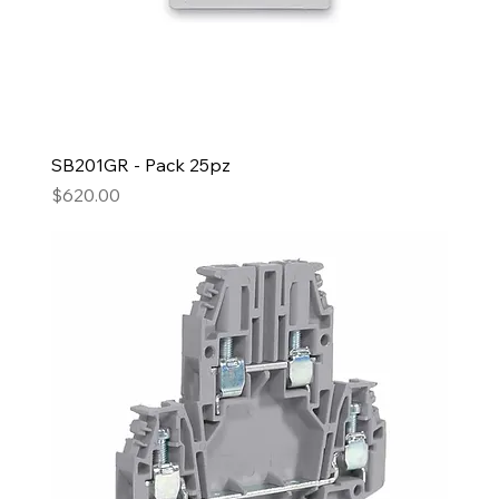
SB201GR - Pack 25pz
Precio
$620.00