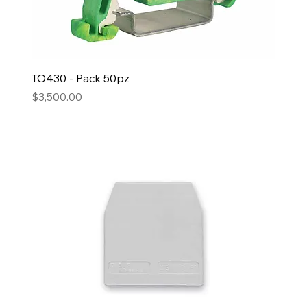
TO430 - Pack 50pz
Precio
$3,500.00