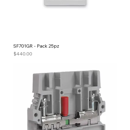
SF701GR - Pack 25pz
Precio
$440.00