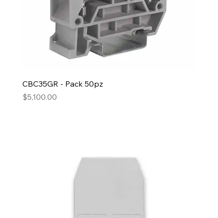
CBC35GR - Pack 50pz
Precio
$5,100.00