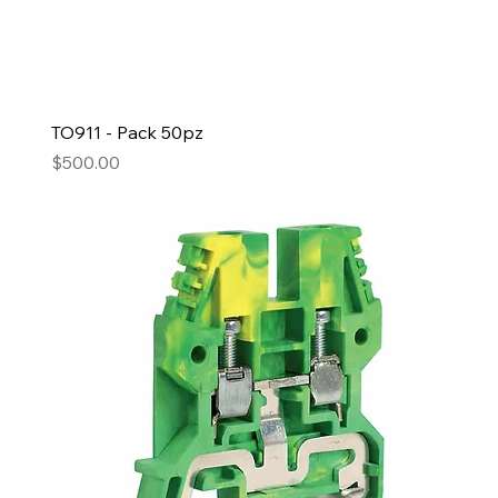
TO911 - Pack 50pz
Precio
$500.00