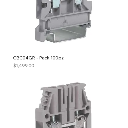
CBC04GR - Pack 100pz
Precio
$1,499.00