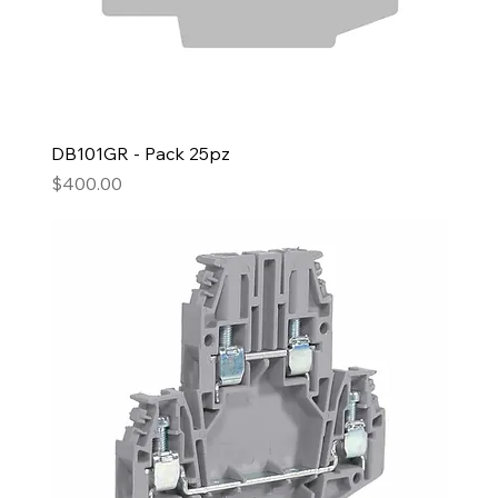
DB101GR - Pack 25pz
Precio
$400.00