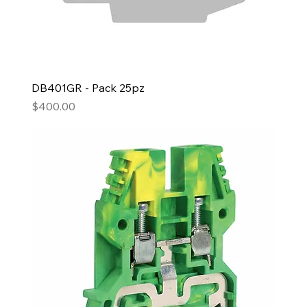
DB401GR - Pack 25pz
Precio
$400.00