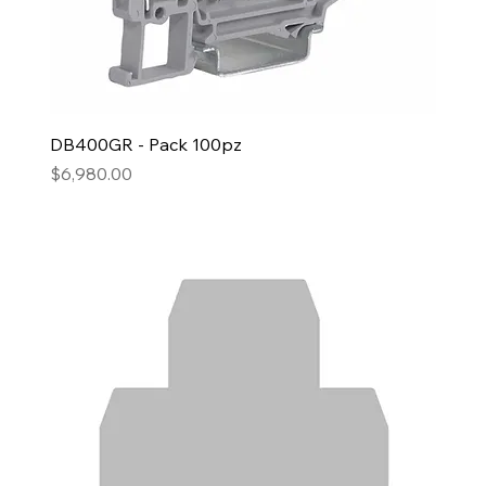
DB400GR - Pack 100pz
Precio
$6,980.00