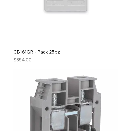
CB161GR - Pack 25pz
Precio
$354.00