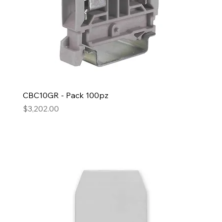
CBC10GR - Pack 100pz
Precio
$3,202.00