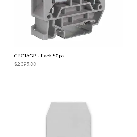
CBC16GR - Pack 50pz
Precio
$2,395.00