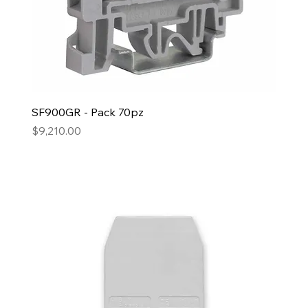
SF900GR - Pack 70pz
Precio
$9,210.00