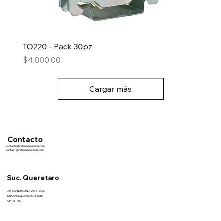
TO220 - Pack 30pz
Precio
$4,000.00
Cargar más
Contacto
contacto@catesaingenieria.com
ventas1@catesaingenieria.com
Suc. Queretaro
AV. SAN MIGUEL 1204, LOC
DESARROLLO SAN ANGEL
CP 76140